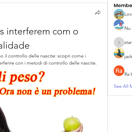
Membe
Lov
Nu 
as interferem com o 
sta
alidade
starkse5
o il controllo delle nascite: scopri come i 
jac
ferire con i metodi di controllo delle nascite.
Ra 
See All 