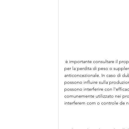
 è importante consultare il proprio medico prima di utilizzare qualsiasi prodotto 
per la perdita di peso o supplem
anticoncezionale. In caso di du
possono influire sulla produzio
possono interferire con l'efficac
comunemente utilizzato nei prodo
interferem com o controle de n