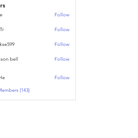
rs
e
Follow
Tr
Follow
rkse599
Follow
99
kson bell
Follow
He
Follow
Members (143)