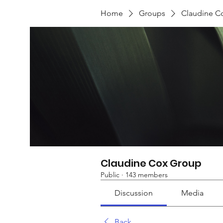
Home
Groups
Claudine C
Claudine Cox Group
Public
·
143 members
Discussion
Media
Back