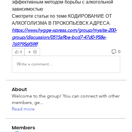
эффективным методом борьбы с алкогольной 
зависимостью 
Смотрите статьи по теме КОДИРОВАНИЕ ОТ 
АЛКОГОЛИЗМА В ПРОКОПЬЕВСК АДРЕСА:
https://www.hygge-xpress.com/group/mysite-200-
group/discussion/0515a9be-bcd7-47d0-958e-
7697956f59ff
0
0
Write a comment...
About
Welcome to the group! You can connect with other
members, ge
...
Read more
Members