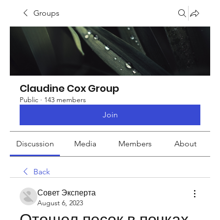
Groups
Claudine Cox Group
Public
·
143 members
Join
Discussion
Media
Members
About
Back
Совет Эксперта
August 6, 2023
Отошел песок в почках