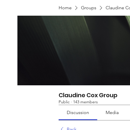
Home
Groups
Claudine C
Claudine Cox Group
Public
·
143 members
Discussion
Media
Back