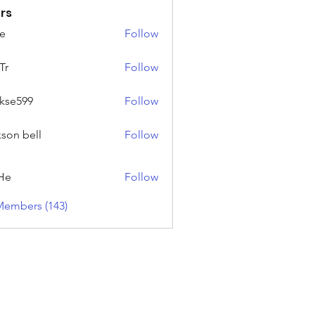
rs
e
Follow
Tr
Follow
rkse599
Follow
99
kson bell
Follow
He
Follow
Members (143)