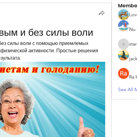
Membe
Lov
Nu 
вым и без силы воли
и без силы воли с помощью приемлемых 
sta
starkse5
 физической активности. Простые решения 
зультата.
jac
Ra 
See All 