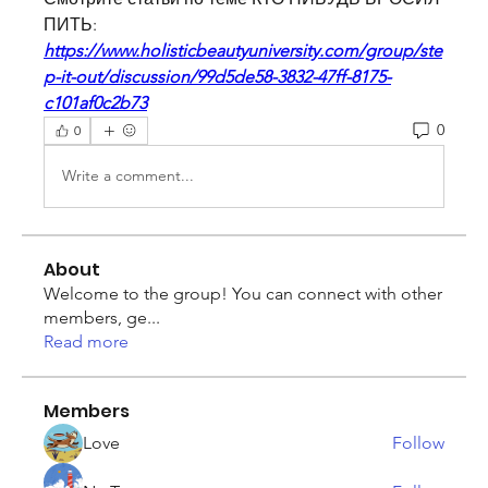
ПИТЬ:
https://www.holisticbeautyuniversity.com/group/ste
p-it-out/discussion/99d5de58-3832-47ff-8175-
c101af0c2b73
0
0
Write a comment...
About
Welcome to the group! You can connect with other
members, ge
...
Read more
Members
Love
Follow