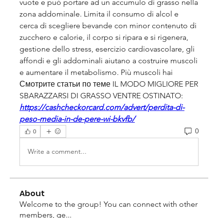
vuote e può portare ad un accumulo di grasso nella 
zona addominale. Limita il consumo di alcol e 
cerca di scegliere bevande con minor contenuto di 
zucchero e calorie, il corpo si ripara e si rigenera, 
gestione dello stress, esercizio cardiovascolare, gli 
affondi e gli addominali aiutano a costruire muscoli 
e aumentare il metabolismo. Più muscoli hai 
Смотрите статьи по теме IL MODO MIGLIORE PER 
SBARAZZARSI DI GRASSO VENTRE OSTINATO:
https://cashcheckorcard.com/advert/perdita-di-
peso-media-in-de-pere-wi-bkvfb/
0
0
Write a comment...
About
Welcome to the group! You can connect with other
members, ge
...