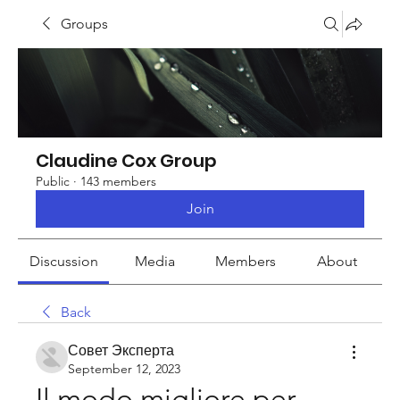
Groups
Claudine Cox Group
Public
·
143 members
Join
Discussion
Media
Members
About
Back
Совет Эксперта
September 12, 2023
Il modo migliore per 