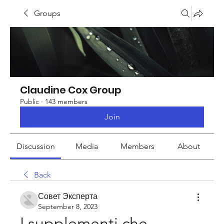
Groups
Claudine Cox Group
Public
·
143 members
Join
Discussion
Media
Members
About
Back
Совет Эксперта
September 8, 2023
I supplementi che 