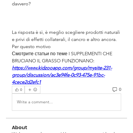
davvero?
La risposta è sì, è meglio scegliere prodotti naturali 
e privi di effetti collaterali, il cancro e altro ancora. 
Per questo motivo 
Смотрите статьи по теме I SUPPLEMENTI CHE 
BRUCIANO IL GRASSO FUNZIONANO:
https://www.kidzooapp.com/group/mysite-231-
group/discussion/ac3e94fe-0c93-475e-91bc-
4cece2d2efc1
0
0
Write a comment...
About