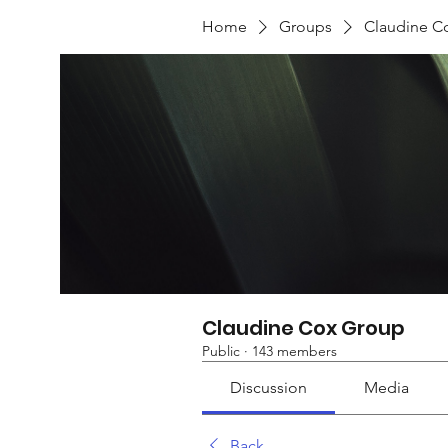
Home
Groups
Claudine C
Claudine Cox Group
Public
·
143 members
Discussion
Media
Back