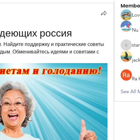
Membe
Lov
Nu 
удеющих россия
 Найдите поддержку и практические советы 
sta
starkse5
худым. Обменивайтесь идеями и советами с 
jac
Ra 
See All 