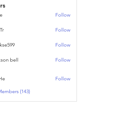
rs
e
Follow
Tr
Follow
rkse599
Follow
99
kson bell
Follow
He
Follow
Members (143)