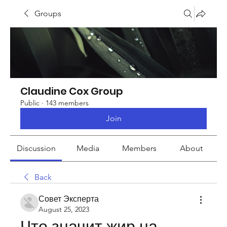
Groups
Claudine Cox Group
Public
·
143 members
Join
Discussion
Media
Members
About
Back
Совет Эксперта
August 25, 2023
Что значит жир на 