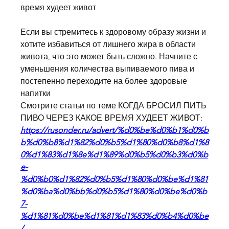
время худеет живот
Если вы стремитесь к здоровому образу жизни и 
хотите избавиться от лишнего жира в области 
живота, что это может быть сложно. Начните с 
уменьшения количества выпиваемого пива и 
постепенно переходите на более здоровые 
напитки 
Смотрите статьи по теме КОГДА БРОСИЛ ПИТЬ 
ПИВО ЧЕРЕЗ КАКОЕ ВРЕМЯ ХУДЕЕТ ЖИВОТ:
https://rusonder.ru/advert/%d0%be%d0%b1%d0%b
b%d0%b8%d1%82%d0%b5%d1%80%d0%b8%d1%8
0%d1%83%d1%8e%d1%89%d0%b5%d0%b3%d0%b
e-
%d0%b0%d1%82%d0%b5%d1%80%d0%be%d1%81
%d0%ba%d0%bb%d0%b5%d1%80%d0%be%d0%b
7-
%d1%81%d0%be%d1%81%d1%83%d0%b4%d0%be
/