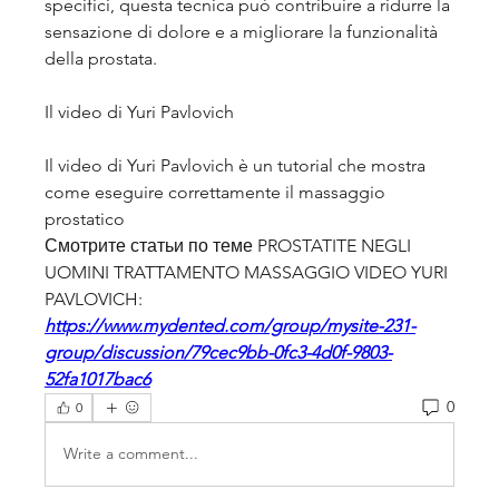
specifici, questa tecnica può contribuire a ridurre la 
sensazione di dolore e a migliorare la funzionalità 
della prostata. 
Il video di Yuri Pavlovich
Il video di Yuri Pavlovich è un tutorial che mostra 
come eseguire correttamente il massaggio 
prostatico 
Смотрите статьи по теме PROSTATITE NEGLI 
UOMINI TRATTAMENTO MASSAGGIO VIDEO YURI 
PAVLOVICH:
https://www.mydented.com/group/mysite-231-
group/discussion/79cec9bb-0fc3-4d0f-9803-
52fa1017bac6
0
0
Write a comment...