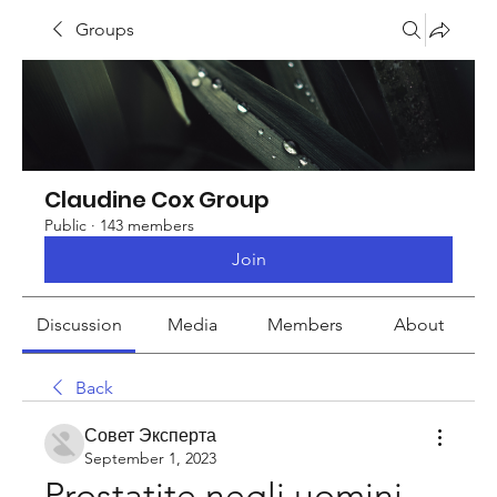
Groups
Claudine Cox Group
Public
·
143 members
Join
Discussion
Media
Members
About
Back
Совет Эксперта
September 1, 2023
Prostatite negli uomini 