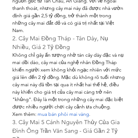
nguồn gốc từ Tân Châu, An Giang. Với vẻ ngoài 
thanh thoát, nhưng cây mai này đã được nhà vườn 
định giá gần 2,5 tỷ đồng, trở thành một trong 
những cây mai đắt đỏ và có giá trị nhất tại Việt 
Nam.
2. Cây Mai Đồng Tháp - Tán Dày, Nụ 
Nhiều, Giá 2 Tỷ Đồng
Không chỉ gây ấn tượng nhờ tán cây dày đặc và nụ 
mai dồi dào, cây mai của nghệ nhân Đồng Tháp 
khiến người xem không khỏi ngạc nhiên với mức 
giá lên đến 2 tỷ đồng. Mặc dù không rõ tuổi nhưng 
cây mai này đã tồn tại qua ít nhất hai thế hệ, điều 
này khiến cho giá trị của cây mai càng trở nên 
"khủng". Đây là một trong những cây mai đặc biệt 
được nhiều người chơi cây cảnh ưa chuộng.
Xem thêm: 
mua bán phôi mai vàng
.
3. Cây Mai 5 Cánh Nguyên Thủy Của Gia 
Đình Ông Trần Văn Sang - Giá Gần 2 Tỷ 