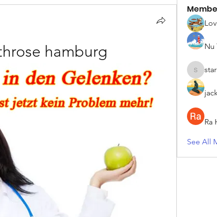
Membe
Lov
Nu 
rthrose hamburg
sta
starkse5
jac
Ra 
See All 