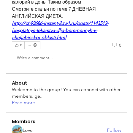
калорий в день. Таким образом 
Смотрите статьи по теме 7 ДНЕВНАЯ 
АНГЛИЙСКАЯ ДИЕТА:
http://ch93686-instant-2.tw1.ru/posts/1143512-
besplatnye-lekarstva-dlja-beremennyh-v-
cheljabinskoi-oblasti.html
0
0
Write a comment...
About
Welcome to the group! You can connect with other
members, ge
...
Read more
Members
Love
Follow