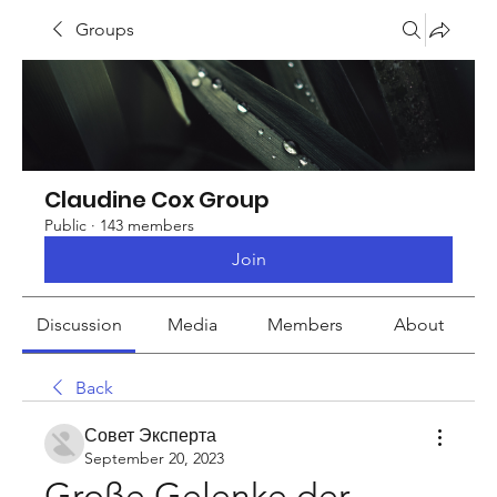
Groups
Claudine Cox Group
Public
·
143 members
Join
Discussion
Media
Members
About
Back
Совет Эксперта
September 20, 2023
Große Gelenke der 