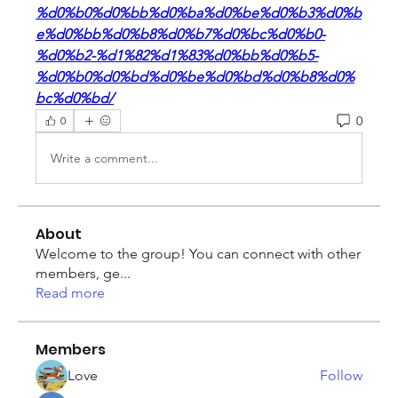
%d0%b0%d0%bb%d0%ba%d0%be%d0%b3%d0%b
e%d0%bb%d0%b8%d0%b7%d0%bc%d0%b0-
%d0%b2-%d1%82%d1%83%d0%bb%d0%b5-
%d0%b0%d0%bd%d0%be%d0%bd%d0%b8%d0%
bc%d0%bd/
0
0
Write a comment...
About
Welcome to the group! You can connect with other
members, ge
...
Read more
Members
Love
Follow