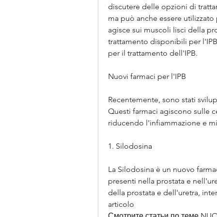
discutere delle opzioni di tratta
ma può anche essere utilizzato p
agisce sui muscoli lisci della pr
trattamento disponibili per l'IP
per il trattamento dell'IPB.
Nuovi farmaci per l'IPB
Recentemente, sono stati svilupp
Questi farmaci agiscono sulle cel
riducendo l'infiammazione e mig
1. Silodosina
La Silodosina è un nuovo farmaco
presenti nella prostata e nell'ur
della prostata e dell'uretra, inte
articolo 
Смотрите статьи по теме NUO