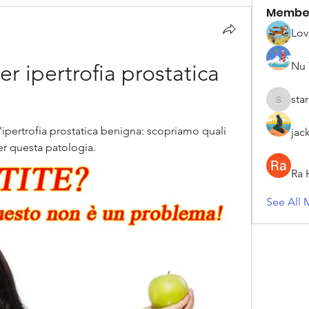
Membe
Lov
Nu 
r ipertrofia prostatica 
sta
starkse5
l'ipertrofia prostatica benigna: scopriamo quali 
jac
per questa patologia.
Ra 
See All 