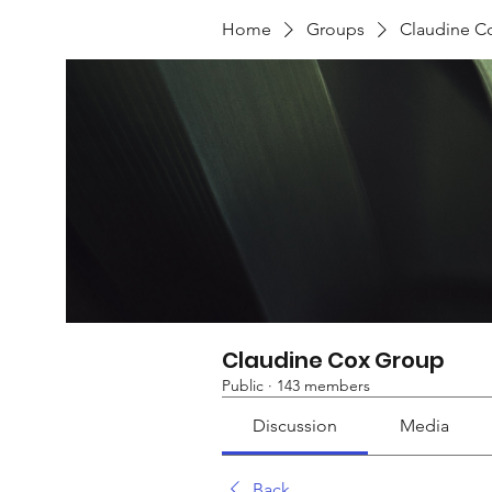
Home
Groups
Claudine C
Claudine Cox Group
Public
·
143 members
Discussion
Media
Back