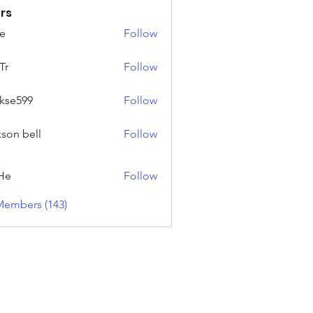
rs
e
Follow
Tr
Follow
rkse599
Follow
99
kson bell
Follow
He
Follow
Members (143)