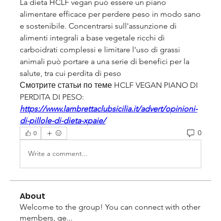
La dieta HCLF vegan può essere un piano 
alimentare efficace per perdere peso in modo sano 
e sostenibile. Concentrarsi sull'assunzione di 
alimenti integrali a base vegetale ricchi di 
carboidrati complessi e limitare l'uso di grassi 
animali può portare a una serie di benefici per la 
salute, tra cui perdita di peso 
Смотрите статьи по теме HCLF VEGAN PIANO DI 
PERDITA DI PESO:
https://www.lambrettaclubsicilia.it/advert/opinioni-
di-pillole-di-dieta-xpaie/
0
0
Write a comment...
About
Welcome to the group! You can connect with other
members, ge
...