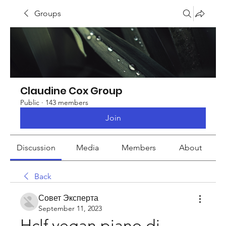
Groups
Claudine Cox Group
Public
·
143 members
Join
Discussion
Media
Members
About
Back
Совет Эксперта
September 11, 2023
Hclf vegan piano di 