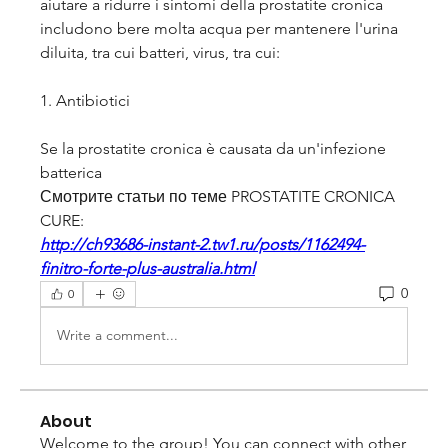
aiutare a ridurre i sintomi della prostatite cronica 
includono bere molta acqua per mantenere l'urina 
diluita, tra cui batteri, virus, tra cui:
1. Antibiotici
Se la prostatite cronica è causata da un'infezione 
batterica 
Смотрите статьи по теме PROSTATITE CRONICA 
CURE:
http://ch93686-instant-2.tw1.ru/posts/1162494-
finitro-forte-plus-australia.html
0
0
Write a comment...
About
Welcome to the group! You can connect with other