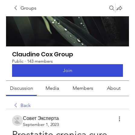
Groups
Claudine Cox Group
Public
·
143 members
Join
Discussion
Media
Members
About
Back
Совет Эксперта
September 1, 2023
Prostatite cronica cure