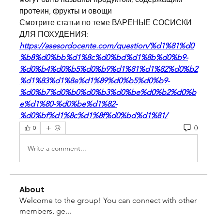
протеин, фрукты и овощи 
Смотрите статьи по теме ВАРЕНЫЕ СОСИСКИ 
ДЛЯ ПОХУДЕНИЯ:
https://asesordocente.com/question/%d1%81%d0
%b8%d0%bb%d1%8c%d0%bd%d1%8b%d0%b9-
%d0%b4%d0%b5%d0%b9%d1%81%d1%82%d0%b2
%d1%83%d1%8e%d1%89%d0%b5%d0%b9-
%d0%b7%d0%b0%d0%b3%d0%be%d0%b2%d0%b
e%d1%80-%d0%be%d1%82-
%d0%bf%d1%8c%d1%8f%d0%bd%d1%81/
0
0
Write a comment...
About
Welcome to the group! You can connect with other
members, ge
...