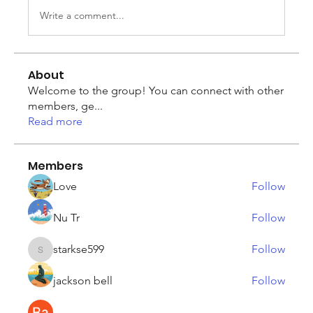
Write a comment...
About
Welcome to the group! You can connect with other
members, ge
...
Read more
Members
Love
Follow
Nu Tr
Follow
starkse599
Follow
starkse599
jackson bell
Follow