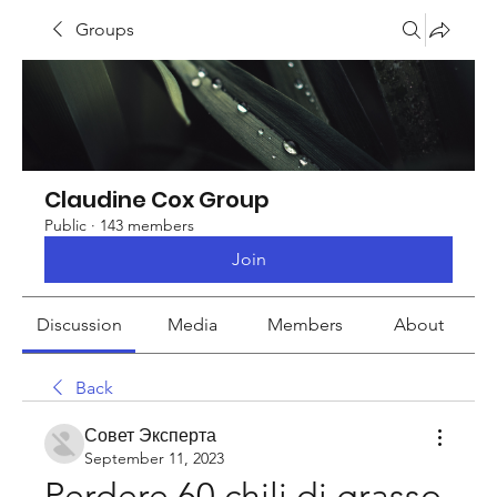
Groups
Claudine Cox Group
Public
·
143 members
Join
Discussion
Media
Members
About
Back
Совет Эксперта
September 11, 2023
Perdere 60 chili di grasso