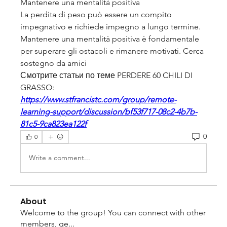
Mantenere una mentalità positiva
La perdita di peso può essere un compito 
impegnativo e richiede impegno a lungo termine. 
Mantenere una mentalità positiva è fondamentale 
per superare gli ostacoli e rimanere motivati. Cerca 
sostegno da amici 
Смотрите статьи по теме PERDERE 60 CHILI DI 
GRASSO:
https://www.stfrancistc.com/group/remote-
learning-support/discussion/bf53f717-08c2-4b7b-
81c5-9ca823ea122f
0
0
Write a comment...
About
Welcome to the group! You can connect with other
members, ge
...