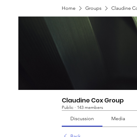
Home
Groups
Claudine C
Claudine Cox Group
Public
·
143 members
Discussion
Media
Back