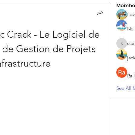
Membe
Lov
Nu 
 Crack - Le Logiciel de 
sta
de Gestion de Projets 
starkse5
jac
nfrastructure
Ra 
See All 