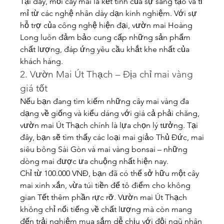
Tại đây, mỗi cây mai là kết tinh của sự sáng tạo và tỉ 
mỉ từ các nghệ nhân dày dạn kinh nghiệm. Với sự 
hỗ trợ của công nghệ hiện đại, vườn mai Hoàng 
Long luôn đảm bảo cung cấp những sản phẩm 
chất lượng, đáp ứng yêu cầu khắt khe nhất của 
khách hàng.
2. Vườn Mai Út Thạch – Địa chỉ mai vàng 
giá tốt
Nếu bạn đang tìm kiếm những cây mai vàng đa 
dạng về giống và kiểu dáng với giá cả phải chăng, 
vườn mai Út Thạch chính là lựa chọn lý tưởng. Tại 
đây, bạn sẽ tìm thấy các loại mai giảo Thủ Đức, mai 
siêu bông Sài Gòn và mai vàng bonsai – những 
dòng mai được ưa chuộng nhất hiện nay.
Chỉ từ 100.000 VNĐ, bạn đã có thể sở hữu một cây 
mai xinh xắn, vừa túi tiền để tô điểm cho không 
gian Tết thêm phần rực rỡ. Vườn mai Út Thạch 
không chỉ nổi tiếng về chất lượng mà còn mang 
đến trải nghiệm mua sắm dễ chịu với đội ngũ nhân 