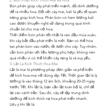
2. Bón Phân Kích Thích Mai Ra Hoa
Bón phân giúp cây phát triển mạnh, đủ dinh dưỡng 
để ra nhiều hoa. Đối với cây mai, kali là yếu tố quan 
trọng giúp kích hoa. Phân bón có hàm lượng kali 
cao được khuyến nghị sử dụng trong quá trình 
chuẩn bị cho mai nở hoa.
Thời điểm bón phân tốt nhất là vào đầu mùa xuân, 
khi cây bắt đầu phát triển lá mới. Bạn có thể hòa 
tan phân bón vào nước rồi tưới cho cây. Tuy nhiên, 
cần bón phân với liều lượng phù hợp, không nên 
quá nhiều vì có thể khiến cây rụng lá và suy yếu.
3. Lặt Lá Kích Thích Hoa Mai
Lặt lá mai là phương pháp đơn giản và phổ biến 
để kích hoa mai nở đúng dịp Tết. Thời gian lặt lá lý 
tưởng là vào tháng 12 âm lịch, khoảng 20-25 ngày 
trước Tết. Khi lặt lá, bạn cần lặt toàn bộ lá, chỉ để 
lại các cành trần. Sau đó, cây sẽ tập trung dinh 
dưỡng để kích thích nụ hoa phát triển nhanh.
Lưu ý khi lặt lá: