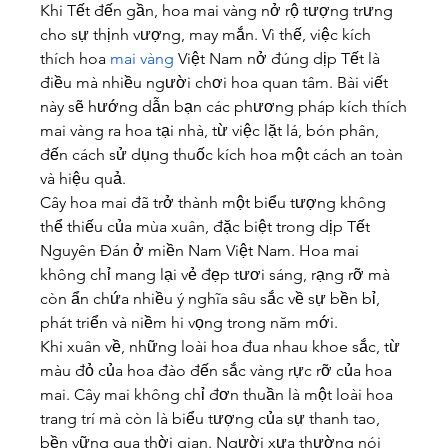
Khi Tết đến gần, hoa mai vàng nở rộ tượng trưng 
cho sự thịnh vượng, may mắn. Vì thế, việc kích 
thích hoa 
mai vàng
 Việt Nam nở đúng dịp Tết là 
điều mà nhiều người chơi hoa quan tâm. Bài viết 
này sẽ hướng dẫn bạn các phương pháp kích thích 
mai vàng ra hoa tại nhà, từ việc lặt lá, bón phân, 
đến cách sử dụng thuốc kích hoa một cách an toàn 
và hiệu quả.
Cây hoa mai đã trở thành một biểu tượng không 
thể thiếu của mùa xuân, đặc biệt trong dịp Tết 
Nguyên Đán ở miền Nam Việt Nam. Hoa mai 
không chỉ mang lại vẻ đẹp tươi sáng, rạng rỡ mà 
còn ẩn chứa nhiều ý nghĩa sâu sắc về sự bền bỉ, 
phát triển và niềm hi vọng trong năm mới.
Khi xuân về, những loài hoa đua nhau khoe sắc, từ 
màu đỏ của hoa đào đến sắc vàng rực rỡ của hoa 
mai. Cây mai không chỉ đơn thuần là một loài hoa 
trang trí mà còn là biểu tượng của sự thanh tao, 
bền vững qua thời gian. Người xưa thường nói 