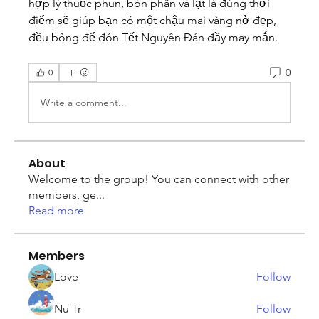
hợp lý thuốc phun, bón phân và lặt lá đúng thời 
điểm sẽ giúp bạn có một chậu mai vàng nở đẹp, 
đều bông để đón Tết Nguyên Đán đầy may mắn.
0
0
Write a comment...
About
Welcome to the group! You can connect with other
members, ge
...
Read more
Members
Love
Follow
Nu Tr
Follow