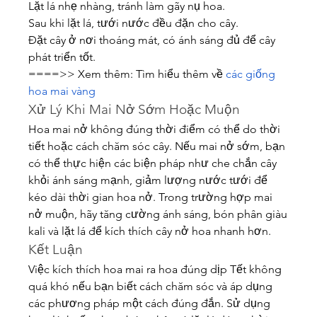
Lặt lá nhẹ nhàng, tránh làm gãy nụ hoa.
Sau khi lặt lá, tưới nước đều đặn cho cây.
Đặt cây ở nơi thoáng mát, có ánh sáng đủ để cây 
phát triển tốt.
====>> Xem thêm: Tìm hiểu thêm về 
các giống 
hoa mai vàng
Xử Lý Khi Mai Nở Sớm Hoặc Muộn
Hoa mai nở không đúng thời điểm có thể do thời 
tiết hoặc cách chăm sóc cây. Nếu mai nở sớm, bạn 
có thể thực hiện các biện pháp như che chắn cây 
khỏi ánh sáng mạnh, giảm lượng nước tưới để 
kéo dài thời gian hoa nở. Trong trường hợp mai 
nở muộn, hãy tăng cường ánh sáng, bón phân giàu 
kali và lặt lá để kích thích cây nở hoa nhanh hơn.
Kết Luận
Việc kích thích hoa mai ra hoa đúng dịp Tết không 
quá khó nếu bạn biết cách chăm sóc và áp dụng 
các phương pháp một cách đúng đắn. Sử dụng 