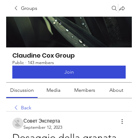
Groups
Claudine Cox Group
Public
·
143 members
Join
Discussion
Media
Members
About
Back
Совет Эксперта
September 12, 2023
Dosaggio della granata 