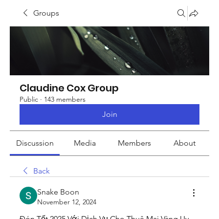
Groups
Claudine Cox Group
Public
·
143 members
Join
Discussion
Media
Members
About
Back
Snake Boon
November 12, 2024
Đón Tết 2025 Với Dịch Vụ Cho Thuê Mai Vàng Uy 