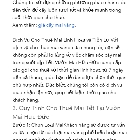
Chúng tôi sử dụng những phương pháp chăm sóc 
tiên tiến để cây luôn tươi tốt và khỏe mạnh trong 
suốt thời gian cho thuê.
Xem thêm: 
giá cây mai vàng
.
Dịch Vụ Cho Thuê Mai Linh Hoạt và Tiện LợiVới 
dịch vụ cho thuê mai vàng của chúng tôi, bạn sẽ 
không còn phải lo lắng về việc chăm sóc cây mai 
trong suốt dịp Tết. Vườn Mai Hữu Đức cung cấp 
các gói cho thuê với thời gian linh hoạt, từ 7 ngày 
đến cả tháng, giúp bạn dễ dàng lựa chọn thời gian 
phù hợp nhất. Đặc biệt, chúng tôi còn có dịch vụ 
giao nhận tận nơi, giúp tiết kiệm thời gian cho 
khách hàng.
3. Quy Trình Cho Thuê Mai Tết Tại Vườn 
Mai Hữu Đức
Bước 1: Chọn Loại MaiKhách hàng sẽ được tư vấn 
và lựa chọn từ các loại mai vàng phổ biến hoặc mai 
bonsai nghệ thuật theo sở thích và không gian 