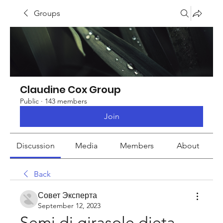
Groups
Claudine Cox Group
Public
·
143 members
Join
Discussion
Media
Members
About
Back
Совет Эксперта
September 12, 2023
Semi di girasole dieta 