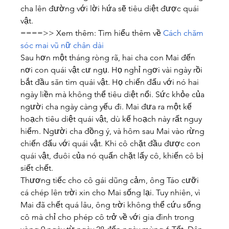
cha lên đường với lời hứa sẽ tiêu diệt được quái 
vật.
====>> Xem thêm: Tìm hiểu thêm về 
Cách chăm 
sóc mai vũ nữ chân dài
Sau hơn một tháng ròng rã, hai cha con Mai đến 
nơi con quái vật cư ngụ. Họ nghỉ ngơi vài ngày rồi 
bắt đầu săn tìm quái vật. Họ chiến đấu với nó hai 
ngày liền mà không thể tiêu diệt nổi. Sức khỏe của 
người cha ngày càng yếu đi. Mai đưa ra một kế 
hoạch tiêu diệt quái vật, dù kế hoạch này rất nguy 
hiểm. Người cha đồng ý, và hôm sau Mai vào rừng 
chiến đấu với quái vật. Khi cô chặt đầu được con 
quái vật, đuôi của nó quấn chặt lấy cô, khiến cô bị 
siết chết.
Thương tiếc cho cô gái dũng cảm, ông Táo cưỡi 
cá chép lên trời xin cho Mai sống lại. Tuy nhiên, vì 
Mai đã chết quá lâu, ông trời không thể cứu sống 
cô mà chỉ cho phép cô trở về với gia đình trong 