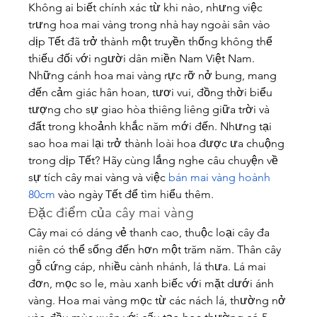
Không ai biết chính xác từ khi nào, nhưng việc 
trưng hoa mai vàng trong nhà hay ngoài sân vào 
dịp Tết đã trở thành một truyền thống không thể 
thiếu đối với người dân miền Nam Việt Nam. 
Những cánh hoa mai vàng rực rỡ nở bung, mang 
đến cảm giác hân hoan, tươi vui, đồng thời biểu 
tượng cho sự giao hòa thiêng liêng giữa trời và 
đất trong khoảnh khắc năm mới đến. Nhưng tại 
sao hoa mai lại trở thành loài hoa được ưa chuộng 
trong dịp Tết? Hãy cùng lắng nghe câu chuyện về 
sự tích cây mai vàng và việc 
bán mai vàng hoành 
80cm
 vào ngày Tết để tìm hiểu thêm.
Đặc điểm của cây mai vàng
Cây mai có dáng vẻ thanh cao, thuộc loại cây đa 
niên có thể sống đến hơn một trăm năm. Thân cây 
gỗ cứng cáp, nhiều cành nhánh, lá thưa. Lá mai 
đơn, mọc so le, màu xanh biếc với mặt dưới ánh 
vàng. Hoa mai vàng mọc từ các nách lá, thường nở 