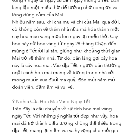
vòng 9 ngày từ ngày 28 đến ngày mùng 6 Tết. Dân 
làng lập một miếu thờ để tưởng nhớ công ơn và 
lòng dũng cảm của Mai.
Nhiều năm sau, khi cha mẹ và chị của Mai qua đời, 
cô không còn về thăm nhà nữa mà hóa thành một 
cây hoa màu vàng mọc lên ngay tại miếu thờ. Cây 
hoa này nở hoa vàng từ ngày 28 tháng Chạp đến 
mùng 6 Tết rồi lụi tàn, giống như khoảng thời gian 
Mai trở về thăm nhà. Từ đó, dân làng gọi cây hoa 
này là cây hoa mai. Vào dịp Tết, người dân thường 
ngắt cành hoa mai mang về trưng trong nhà với 
mong muốn xua đuổi ma quỷ, đón một năm mới 
đoàn viên, đầm ấm và vui vẻ.
Ý Nghĩa Của Hoa Mai Vàng Ngày Tết
Trên đây là câu chuyện về sự tích hoa mai vàng 
ngày Tết. Với những ý nghĩa tốt đẹp như vậy, hoa 
mai đã trở thành biểu tượng không thể thiếu trong 
dịp Tết, mang lại niềm vui và hy vọng cho mỗi gia 