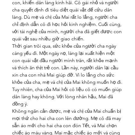
con, khiến dân làng kinh hãi. Cô gái nhỏ và người 
cha quyết định đi tiêu diệt quái vật để cứu dân 
làng. Dù mẹ và chị của Mai rất lo lắng, người cha 
chỉ định dẫn cô đi học hỏi kinh nghiệm. Cuối cùng, 
với tài nghệ của mình, người cha đã giết được con 
quái vật sau nhiều giờ giao chiến.
Thời gian trôi qua, sức khỏe của người cha ngày 
càng yếu đi. Một ngày nọ, làng lại xuất hiện một 
con quái vật đầu người mình trăn, rất khỏe mạnh 
và thích ăn thịt trẻ con. Lần này, người dân lại cầu 
xin cha con nhà Mai giúp đỡ. Vì lo lắng cho sức 
khỏe của cha, mẹ và chị của Mai không muốn họ đi. 
Tuy nhiên, cha của Mai hỏi cô liệu cô có muốn giúp 
dân làng hay không. Với lòng nhân hậu, Mai đã 
đồng ý.
Không ngăn cản được, mẹ và chị của Mai chuẩn bị 
mọi thứ cho hai cha con lên đường. Mẹ cô đã may 
sẵn áo mới cho hai cha con đón Tết, và Mai chọn 
chiếc áo màu vàng. Mai mặc chiếc áo mới và cùng 