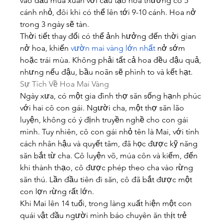
vào đầu mùa xuân với cấu tạo hoa thường có 5 
cánh nhỏ, đôi khi có thể lên tới 9-10 cánh. Hoa nở 
trong 3 ngày sẽ tàn.
Thời tiết thay đổi có thể ảnh hưởng đến thời gian 
nở hoa, khiến 
vườn mai vàng lớn nhất
 nở sớm 
hoặc trái mùa. Không phải tất cả hoa đều đậu quả, 
nhưng nếu đậu, bầu noãn sẽ phình to và kết hạt.
Sự Tích Về Hoa Mai Vàng
Ngày xưa, có một gia đình thợ săn sống hạnh phúc 
với hai cô con gái. Người cha, một thợ săn lão 
luyện, không có ý định truyền nghề cho con gái 
mình. Tuy nhiên, cô con gái nhỏ tên là Mai, với tính 
cách nhân hậu và quyết tâm, đã học được kỹ năng 
săn bắt từ cha. Cô luyện võ, múa côn và kiếm, đến 
khi thành thạo, cô được phép theo cha vào rừng 
săn thú. Lần đầu tiên đi săn, cô đã bắt được một 
con lợn rừng rất lớn.
Khi Mai lên 14 tuổi, trong làng xuất hiện một con 
quái vật đầu người mình báo chuyên ăn thịt trẻ 