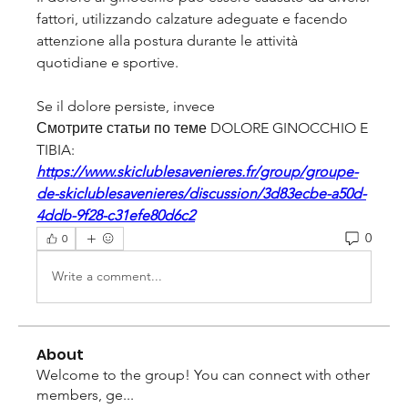
fattori, utilizzando calzature adeguate e facendo 
attenzione alla postura durante le attività 
quotidiane e sportive.
Se il dolore persiste, invece 
Смотрите статьи по теме DOLORE GINOCCHIO E 
TIBIA:
https://www.skiclublesavenieres.fr/group/groupe-
de-skiclublesavenieres/discussion/3d83ecbe-a50d-
4ddb-9f28-c31efe80d6c2
0
0
Write a comment...
About
Welcome to the group! You can connect with other
members, ge
...