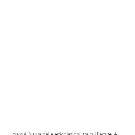
 tra cui l'usura delle articolazioni, tra cui l'artrite, è 