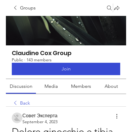
Groups
Claudine Cox Group
Public
·
143 members
Join
Discussion
Media
Members
About
Back
Совет Эксперта
September 4, 2023
Dolore ginocchio e tibia