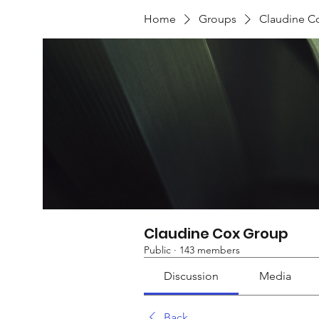
Home
Groups
Claudine C
Claudine Cox Group
Public
·
143 members
Discussion
Media
Back