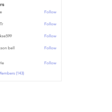
rs
e
Follow
Tr
Follow
rkse599
Follow
99
kson bell
Follow
He
Follow
Members (143)