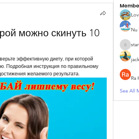
Membe
Lov
Nu 
рой можно скинуть 10 
sta
starkse5
ерьте эффективную диету, при которой 
jac
лю. Подробная инструкция по правильному 
достижения желаемого результата.
Ra 
See All 