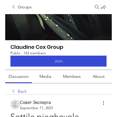
Groups
Claudine Cox Group
Public
·
143 members
Join
Discussion
Media
Members
About
Back
Совет Эксперта
September 11, 2023
Sottile pieghevole 