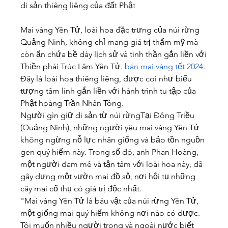
di sản thiêng liêng của đất Phật
Mai vàng Yên Tử, loài hoa đặc trưng của núi rừng 
Quảng Ninh, không chỉ mang giá trị thẩm mỹ mà 
còn ẩn chứa bề dày lịch sử và tinh thần gắn liền với 
Thiền phái Trúc Lâm Yên Tử. 
bán mai vàng tết 2024
. 
Đây là loài hoa thiêng liêng, được coi như biểu 
tượng tâm linh gắn liền với hành trình tu tập của 
Phật hoàng Trần Nhân Tông.
Người gìn giữ di sản từ núi rừngTại Đông Triều 
(Quảng Ninh), những người yêu mai vàng Yên Tử 
không ngừng nỗ lực nhân giống và bảo tồn nguồn 
gen quý hiếm này. Trong số đó, anh Phan Hoàng, 
một người đam mê và tận tâm với loài hoa này, đã 
gây dựng một vườn mai đồ sộ, nơi hội tụ những 
cây mai cổ thụ có giá trị độc nhất.
"Mai vàng Yên Tử là báu vật của núi rừng Yên Tử, 
một giống mai quý hiếm không nơi nào có được. 
Tôi muốn nhiều người trong và ngoài nước biết 