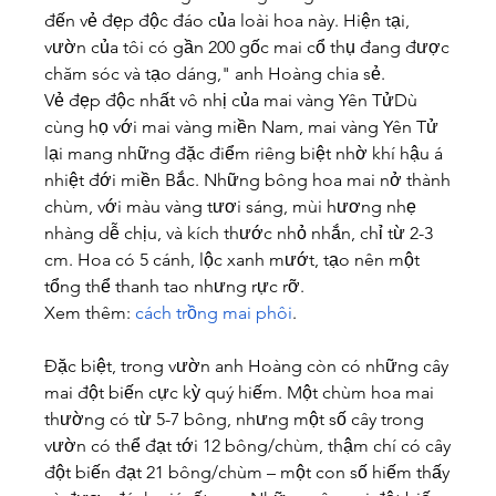
đến vẻ đẹp độc đáo của loài hoa này. Hiện tại, 
vườn của tôi có gần 200 gốc mai cổ thụ đang được 
chăm sóc và tạo dáng," anh Hoàng chia sẻ.
Vẻ đẹp độc nhất vô nhị của mai vàng Yên TửDù 
cùng họ với mai vàng miền Nam, mai vàng Yên Tử 
lại mang những đặc điểm riêng biệt nhờ khí hậu á 
nhiệt đới miền Bắc. Những bông hoa mai nở thành 
chùm, với màu vàng tươi sáng, mùi hương nhẹ 
nhàng dễ chịu, và kích thước nhỏ nhắn, chỉ từ 2-3 
cm. Hoa có 5 cánh, lộc xanh mướt, tạo nên một 
tổng thể thanh tao nhưng rực rỡ.
Xem thêm: 
cách trồng mai phôi
.
Đặc biệt, trong vườn anh Hoàng còn có những cây 
mai đột biến cực kỳ quý hiếm. Một chùm hoa mai 
thường có từ 5-7 bông, nhưng một số cây trong 
vườn có thể đạt tới 12 bông/chùm, thậm chí có cây 
đột biến đạt 21 bông/chùm – một con số hiếm thấy 