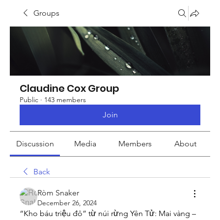
Groups
Claudine Cox Group
Public
·
143 members
Join
Discussion
Media
Members
About
Back
Ròm Snaker
December 26, 2024
“Kho báu triệu đô” từ núi rừng Yên Tử: Mai vàng – 