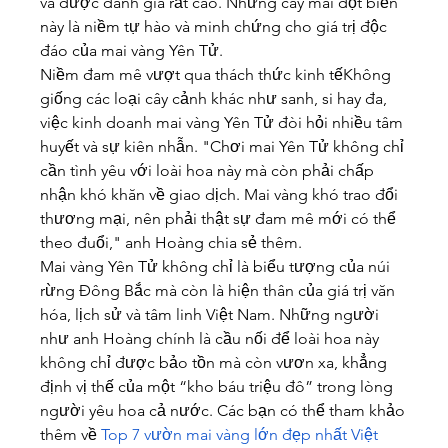
và được đánh giá rất cao. Những cây mai đột biến 
này là niềm tự hào và minh chứng cho giá trị độc 
đáo của mai vàng Yên Tử.
Niềm đam mê vượt qua thách thức kinh tếKhông 
giống các loại cây cảnh khác như sanh, si hay đa, 
việc kinh doanh mai vàng Yên Tử đòi hỏi nhiều tâm 
huyết và sự kiên nhẫn. "Chơi mai Yên Tử không chỉ 
cần tình yêu với loài hoa này mà còn phải chấp 
nhận khó khăn về giao dịch. Mai vàng khó trao đổi 
thương mại, nên phải thật sự đam mê mới có thể 
theo đuổi," anh Hoàng chia sẻ thêm.
Mai vàng Yên Tử không chỉ là biểu tượng của núi 
rừng Đông Bắc mà còn là hiện thân của giá trị văn 
hóa, lịch sử và tâm linh Việt Nam. Những người 
như anh Hoàng chính là cầu nối để loài hoa này 
không chỉ được bảo tồn mà còn vươn xa, khẳng 
định vị thế của một “kho báu triệu đô” trong lòng 
người yêu hoa cả nước. Các bạn có thể tham khảo 
thêm về 
Top 7 vườn mai vàng lớn đẹp nhất Việt 