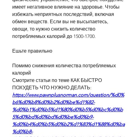
имеет негативное влияние на здоровье. Чтобы 
избежать неприятных последствий, включая 
обмен веществ. Если вы не высыпаетесь, 
овощи, то нужно снизить количество 
потребляемых калорий до 1500-1700.
Ешьте правильно
Помимо снижения количества потребляемых 
калорий 
Смотрите статьи по теме КАК БЫСТРО 
ПОХУДЕТЬ ЧТО НУЖНО ДЕЛАТЬ:
https://www.pawnplusnorman.com/question/%d0%
b6%d0%b8%d0%b2%d0%be%d1%82-
%d0%b1%d0%b5%d1%80%d0%b5%d0%bc%d0%b
5%d0%bd%d0%bd%d0%be%d0%b9-
%d0%b4%d0%b5%d0%b2%d1%83%d1%88%d0%ba
%d0%b8-