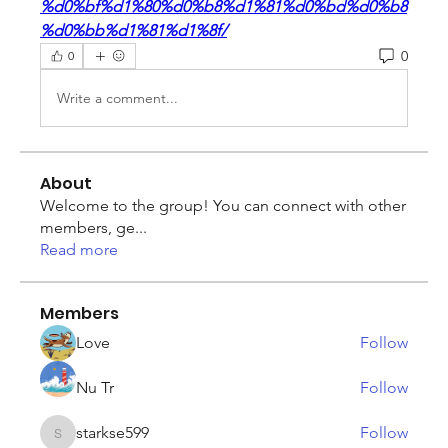
%d0%bf%d1%80%d0%b8%d1%81%d0%bd%d0%b8
%d0%bb%d1%81%d1%8f/
0
0
Write a comment...
About
Welcome to the group! You can connect with other
members, ge
...
Read more
Members
Love
Follow
Nu Tr
Follow
starkse599
Follow
starkse599