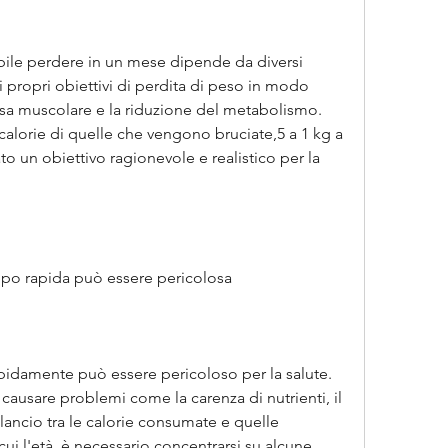
bile perdere in un mese dipende da diversi 
i propri obiettivi di perdita di peso in modo 
ssa muscolare e la riduzione del metabolismo. 
alorie di quelle che vengono bruciate,5 a 1 kg a 
 un obiettivo ragionevole e realistico per la 
ppo rapida può essere pericolosa
idamente può essere pericoloso per la salute. 
ausare problemi come la carenza di nutrienti, il 
lancio tra le calorie consumate e quelle 
 cui l'età, è necessario concentrarsi su alcune 