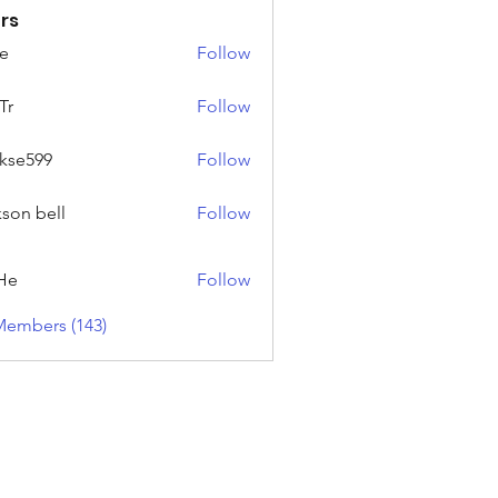
rs
e
Follow
Tr
Follow
rkse599
Follow
99
kson bell
Follow
He
Follow
Members (143)