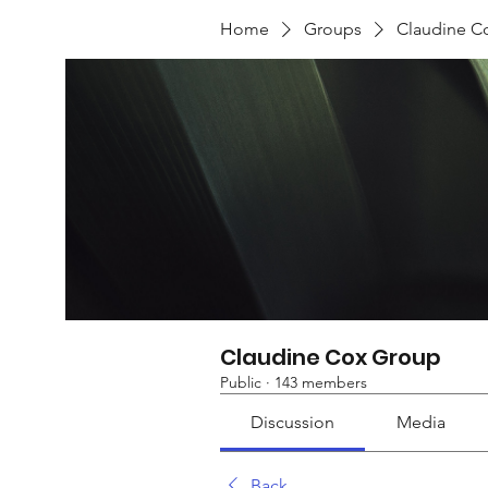
Home
Groups
Claudine C
Claudine Cox Group
Public
·
143 members
Discussion
Media
Back