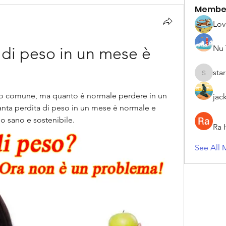
Membe
Lov
Nu 
di peso in un mese è 
sta
starkse5
ivo comune, ma quanto è normale perdere in un 
jac
nta perdita di peso in un mese è normale e 
do sano e sostenibile.
Ra 
See All 