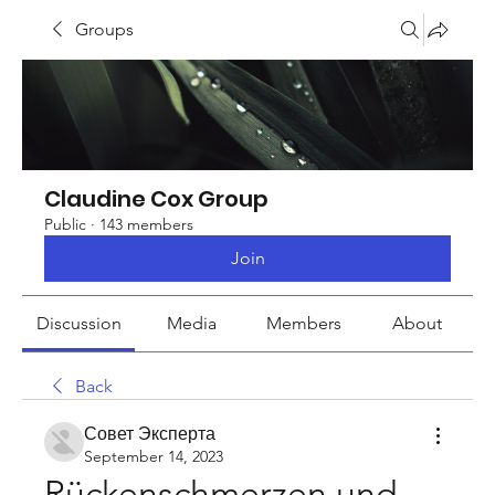
Groups
Claudine Cox Group
Public
·
143 members
Join
Discussion
Media
Members
About
Back
Совет Эксперта
September 14, 2023
Rückenschmerzen und 