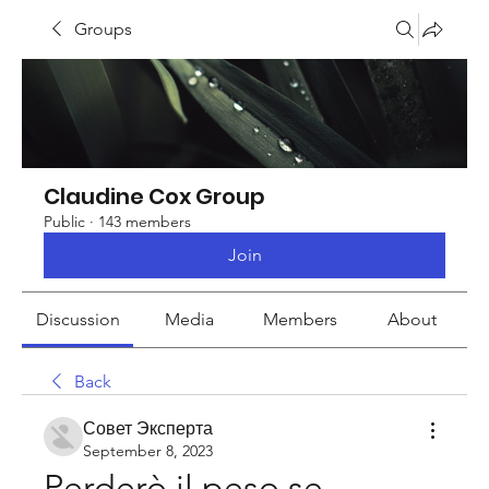
Groups
Claudine Cox Group
Public
·
143 members
Join
Discussion
Media
Members
About
Back
Совет Эксперта
September 8, 2023
Perderò il peso se 