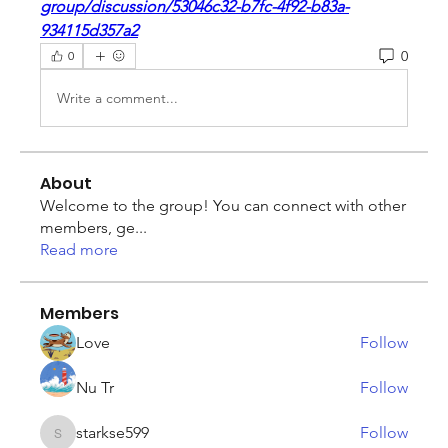
group/discussion/53046c32-b7fc-4f92-b83a-
934115d357a2
0
0
Write a comment...
About
Welcome to the group! You can connect with other
members, ge
...
Read more
Members
Love
Follow
Nu Tr
Follow
starkse599
Follow
starkse599