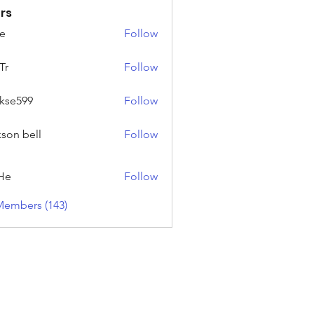
rs
e
Follow
Tr
Follow
rkse599
Follow
99
kson bell
Follow
He
Follow
Members (143)