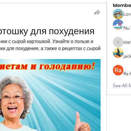
Membe
Lov
Nu 
ртошку для похудения
ии с сырой картошкой. Узнайте о пользе и 
sta
starkse5
 для похудения, а также о рецептах с сырой 
jac
Ra 
See All 