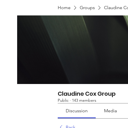
Home
Groups
Claudine C
Claudine Cox Group
Public
·
143 members
Discussion
Media
Back