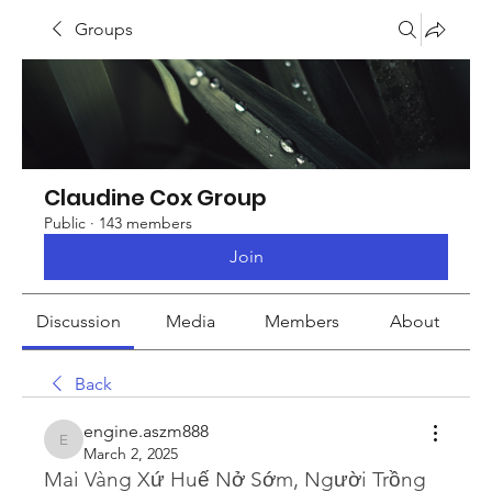
Groups
Claudine Cox Group
Public
·
143 members
Join
Discussion
Media
Members
About
Back
engine.aszm888
engine.aszm888
March 2, 2025
Mai Vàng Xứ Huế Nở Sớm, Người Trồng 