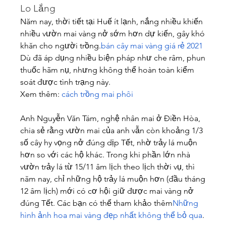
Lo Lắng
Năm nay, thời tiết tại Huế ít lạnh, nắng nhiều khiến 
nhiều vườn mai vàng nở sớm hơn dự kiến, gây khó 
khăn cho người trồng.
bán cây mai vàng giá rẻ 2021
Dù đã áp dụng nhiều biện pháp như che râm, phun 
thuốc hãm nụ, nhưng không thể hoàn toàn kiểm 
soát được tình trạng này.
Xem thêm: 
cách trồng mai phôi
Anh Nguyễn Văn Tám, nghệ nhân mai ở Điền Hòa, 
chia sẻ rằng vườn mai của anh vẫn còn khoảng 1/3 
số cây hy vọng nở đúng dịp Tết, nhờ trảy lá muộn 
hơn so với các hộ khác. Trong khi phần lớn nhà 
vườn trảy lá từ 15/11 âm lịch theo lịch thời vụ, thì 
năm nay, chỉ những hộ trảy lá muộn hơn (đầu tháng 
12 âm lịch) mới có cơ hội giữ được mai vàng nở 
đúng Tết. Các bạn có thể tham khảo thêm
Những 
hình ảnh hoa mai vàng đẹp nhất không thể bỏ qua
.